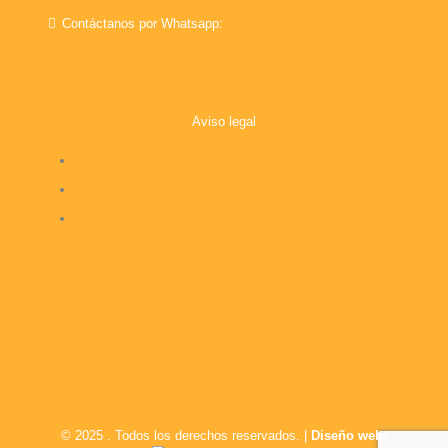
Contáctanos por Whatsapp:
+34 656 691 198
Aviso legal
Política de Privacidad
Política de Cookies
Compromiso con la protección de datos personales
© 2025
. Todos los derechos reservados. |
Diseño web: