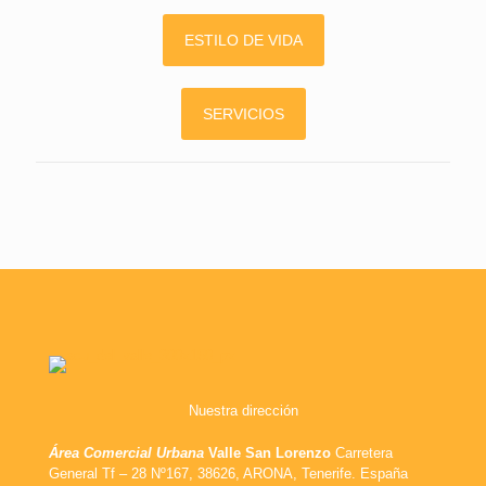
ESTILO DE VIDA
SERVICIOS
Nuestra dirección
Área Comercial Urbana
Valle San Lorenzo
Carretera
General Tf – 28 Nº167, 38626, ARONA, Tenerife. España