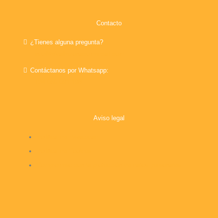
Contacto
¿Tienes alguna pregunta?
info@elvallezonacomercial.com
Contáctanos por Whatsapp:
+34 656 691 198
Aviso legal
Política de Privacidad
Política de Cookies
Compromiso con la protección de datos personales